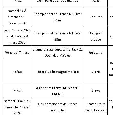
14/02
Demi fond open des maitres
Paris
samedi 14 &
Championnat de France N2 Hiver
dimanche 15
Libourne
Tem
25m
février 2026
jeudi 5 mars 2026
Championnat de France N1 Hiver
Bourg en
au dimanche 8
Tem
25m
bresse
mars 2026
Championnats départementaux 22
Vendredi 7 mars
Guigamp
Open des Maîtres
equ
+
15/03
interclub bretagne maitre
Vitré
nag
d
Alre sprint BreizhLRE SPRINT
21/03
Auray
BREIZH
samedi 11 avril au
sele
XIe Championnat de France
Châteauroux
dimanche 12 avril
IN
Interclubs
ou mulhouse ?
2026