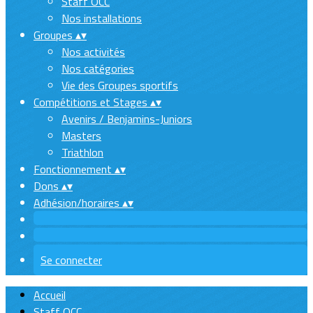
Staff OCC
Nos installations
Groupes
▴
▾
Nos activités
Nos catégories
Vie des Groupes sportifs
Compétitions et Stages
▴
▾
Avenirs / Benjamins-Juniors
Masters
Triathlon
Fonctionnement
▴
▾
Dons
▴
▾
Adhésion/horaires
▴
▾
Se connecter
Accueil
Staff OCC