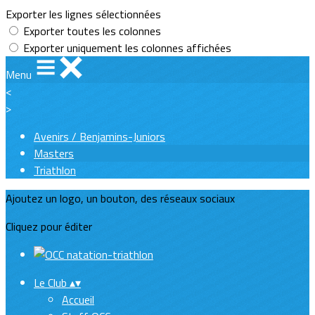
Exporter les lignes sélectionnées
Exporter toutes les colonnes
Exporter uniquement les colonnes affichées
Menu
<
>
Avenirs / Benjamins-Juniors
Masters
Triathlon
Ajoutez un logo, un bouton, des réseaux sociaux
Cliquez pour éditer
Le Club
▴
▾
Accueil