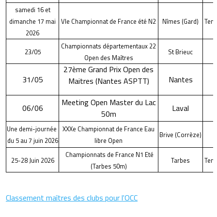
samedi 16 et
dimanche 17 mai
VIe Championnat de France été N2
Nîmes (Gard)
Tem
2026
Championnats départementaux 22
23/05
St Brieuc
Open des Maîtres
27ème Grand Prix Open des
31/05
Nantes
Maitres (Nantes ASPTT)
Meeting Open Master du Lac
06/06
Laval
50m
Une demi-journée
XXXe Championnat de France Eau
Brive (Corrèze)
du 5 au 7 juin 2026
libre Open
Championnats de France N1 Eté
25-28 Juin 2026
Tarbes
Tem
(Tarbes 50m)
Classement maîtres des clubs pour l'OCC