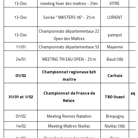
13-Dec
meeting hiver des maitres - 25m
VITRE
13-Dec
Soirée " MASTERS 56" - 25 m
LORIENT
Championnats départementaux 22
13-Dec
paimpol
Open des Maîtres
11/01
Championnats départementaux 53
Mayenne
24/01
MEETING TRI EAU OPEN - 25 m
Baud (56)
Championnat regionaux bzh
01/02
Carhaix
maitre
Championnat de France de
equ
31/01 et 1/02
TBD Ouest
Relais
F
07/02
Meeting Rennes Natation
Brequigny
14/02
Meeting Maîtres Nivillac
Nivillac (56)