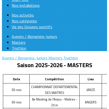
Nos installations
Nos activités
Nos catégories
Vie des Groupes sportifs
Avenirs / Benjamins-Juniors
Masters
Triathlon
Avenirs / Benjamins-Juniors
Masters
Triathlon
Saison 2025-2026 - MASTERS
Date
Compétition
Lieu
CHAMPIONNAT DEPARTEMENTAL
30-nov
JANZE
DES MAITRES
8e Meeting de l'Anjou - Maitres -
30-nov
ANGERS
25 m